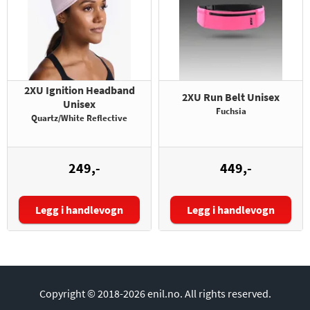
2XU Ignition Headband
2XU Run Belt Unisex
Unisex
Fuchsia
Quartz/White Reflective
249,-
449,-
Legg i handlevogn
Legg i handlevogn
Copyright © 2018-2026 enil.no.
All rights reserved.