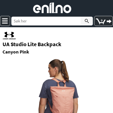
e
nil
.
n
o
0
UA Studio Lite Backpack
Canyon Pink