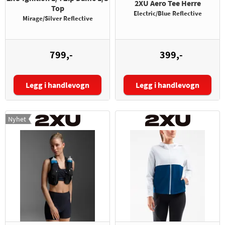
2XU Aero Tee Herre
Top
Electric/Blue Reflective
Mirage/Silver Reflective
799,-
399,-
Legg i handlevogn
Legg i handlevogn
Størrelse:
Størrelse:
Nyhet