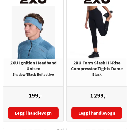
2XU Ignition Headband
2XU Form Stash Hi-Rise
Unisex
CompressionTights Dame
Shadow/Black Reflective
Black
199,-
1 299,-
Legg i handlevogn
Legg i handlevogn
Størrelse: