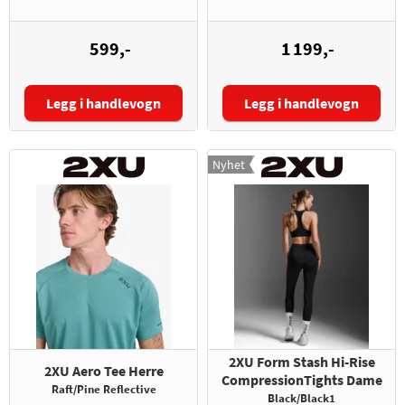
599,-
1 199,-
Legg i handlevogn
Legg i handlevogn
Størrelse:
Størrelse:
Nyhet
2XU Form Stash Hi-Rise
2XU Aero Tee Herre
CompressionTights Dame
Raft/Pine Reflective
Black/Black1