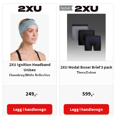
Nyhet
2XU Ignition Headband
2XU Modal Boxer Brief 3 pack
Unisex
Three/Colour
Chambray/White Reflective
249,-
599,-
Legg i handlevogn
Legg i handlevogn
Størrelse: