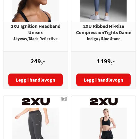
2XU Ignition Headband
2XU Ribbed Hi-Rise
Unisex
CompressionTights Dame
Skyway/Black Reflective
Indigo / Blue Stone
249,-
1 199,-
Legg i handlevogn
Legg i handlevogn
Størrelse: