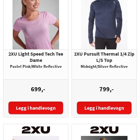
2XU Light Speed Tech Tee
2XU Pursuit Thermal 1/4 Zip
Dame
L/S Top
Pastel Pink/White Reflective
Midnight/Silver Reflective
699,-
799,-
Legg i handlevogn
Legg i handlevogn
Størrelse:
Størrelse: