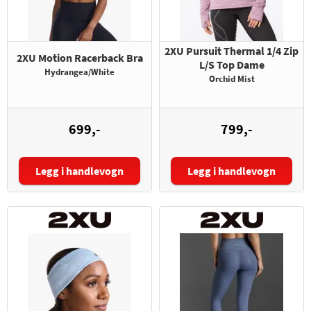
2XU Pursuit Thermal 1/4 Zip
2XU Motion Racerback Bra
L/S Top Dame
Hydrangea/White
Orchid Mist
699,-
799,-
Legg i handlevogn
Legg i handlevogn
Størrelse:
Størrelse: