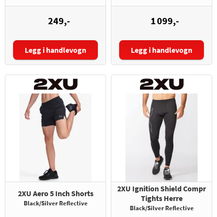
249,-
1 099,-
Legg i handlevogn
Legg i handlevogn
Størrelse:
Størrelse:
2XU Ignition Shield Compr
2XU Aero 5 Inch Shorts
Tights Herre
Black/Silver Reflective
Black/Silver Reflective