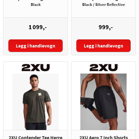
Black
Black / Silver Reflective
1 099,-
999,-
Legg i handlevogn
Legg i handlevogn
Størrelse:
Størrelse:
2XU Contender Tee Herre
2XU Aero 7 Inch Shorts