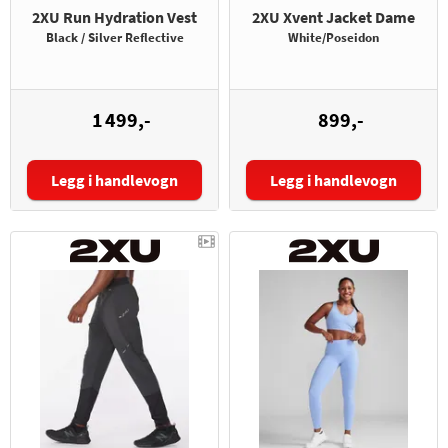
2XU Run Hydration Vest
2XU Xvent Jacket Dame
Black / Silver Reflective
White/Poseidon
1 499,-
899,-
Legg i handlevogn
Legg i handlevogn
Størrelse:
Størrelse: