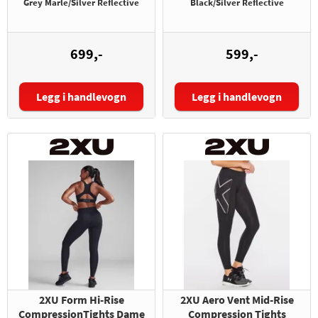
Grey Marle/Silver Reflective
Black/Silver Reflective
699,-
599,-
Legg i handlevogn
Legg i handlevogn
Størrelse:
Størrelse:
2XU Form Hi-Rise
2XU Aero Vent Mid-Rise
CompressionTights Dame
Compression Tights