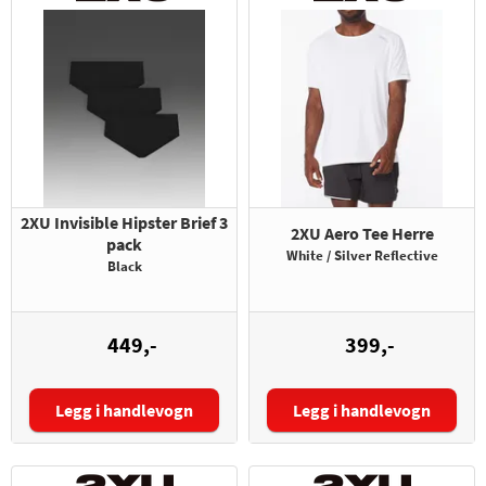
2XU Invisible Hipster Brief 3
2XU Aero Tee Herre
pack
White / Silver Reflective
Black
449,-
399,-
Legg i handlevogn
Legg i handlevogn
Størrelse:
Størrelse: