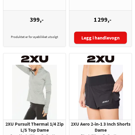
399,-
1 299,-
Produktet er for øyeblikket utsolgt
Legg i handlevogn
Størrelse:
2XU Pursuit Thermal 1/4 Zip
2XU Aero 2-in-1 3 Inch Shorts
L/S Top Dame
Dame