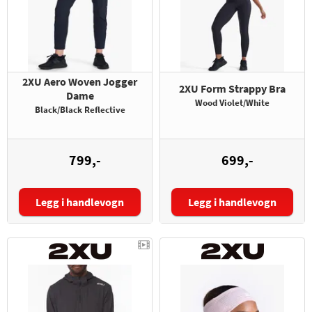
2XU Aero Woven Jogger
2XU Form Strappy Bra
Dame
Wood Violet/White
Black/Black Reflective
799,-
699,-
Legg i handlevogn
Legg i handlevogn
Størrelse:
Størrelse: