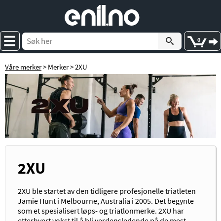
e
nil
.
n
o
0
Våre merker
> Merker > 2XU
2XU
2XU ble startet av den tidligere profesjonelle triatleten
Jamie Hunt i Melbourne, Australia i 2005. Det begynte
som et spesialisert løps- og triatlonmerke. 2XU har
etterhvert vokst til å bli verdensledende på de mest