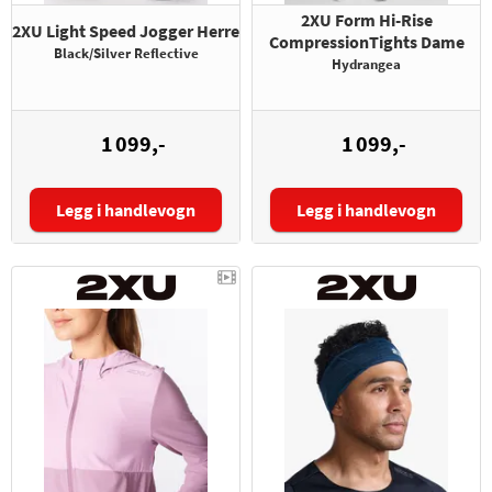
2XU Form Hi-Rise
2XU Light Speed Jogger Herre
CompressionTights Dame
Black/Silver Reflective
Hydrangea
1 099,-
1 099,-
Legg i handlevogn
Legg i handlevogn
Størrelse:
Størrelse: