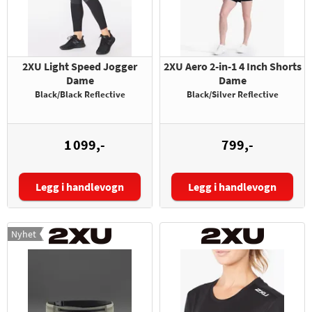
2XU Light Speed Jogger
2XU Aero 2-in-1 4 Inch Shorts
Dame
Dame
Black/Black Reflective
Black/Silver Reflective
1 099,-
799,-
Legg i handlevogn
Legg i handlevogn
Størrelse:
Størrelse:
Nyhet