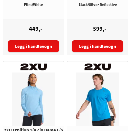
Flint/White
Black/Silver Reflective
449,-
599,-
Legg i handlevogn
Legg i handlevogn
Størrelse:
Størrelse:
2XU Ignition 1/4 Zip Dame L/S