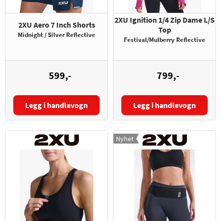
2XU Ignition 1/4 Zip Dame L/S
2XU Aero 7 Inch Shorts
Top
Midnight / Silver Reflective
Festival/Mulberry Reflective
599,-
799,-
Legg i handlevogn
Legg i handlevogn
Størrelse:
Størrelse:
Nyhet