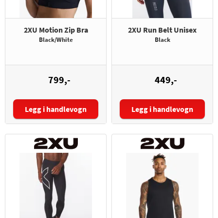
2XU Motion Zip Bra
2XU Run Belt Unisex
Black/White
Black
799,-
449,-
Legg i handlevogn
Legg i handlevogn
Størrelse: