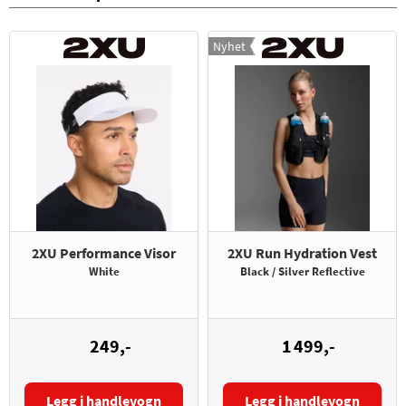
Nyhet
2XU Performance Visor
2XU Run Hydration Vest
White
Black / Silver Reflective
249,-
1 499,-
Legg i handlevogn
Legg i handlevogn
Størrelse: