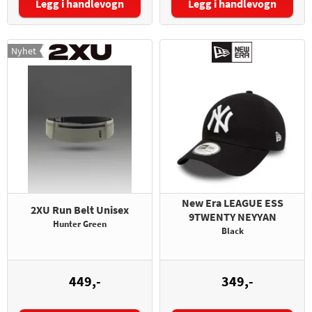
Legg i handlevogn
Legg i handlevogn
Nyhet
New Era LEAGUE ESS
2XU Run Belt Unisex
9TWENTY NEYYAN
Hunter Green
Black
449,-
349,-