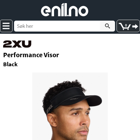
e
nil
.
n
o
0
Performance Visor
Black