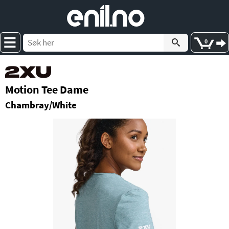
e
nil
.
n
o
0
Motion Tee Dame
Chambray/White