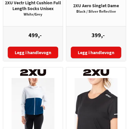
2XU Vectr Light Cushion Full
2XU Aero Singlet Dame
Length Socks Unisex
Black / Silver Reflective
White/Grey
499,-
399,-
Legg i handlevogn
Legg i handlevogn
Størrelse:
Størrelse: