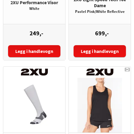
2XU Performance Visor
Dame
White
Pastel Pink/White Reflective
249,-
699,-
Legg i handlevogn
Legg i handlevogn
Størrelse: