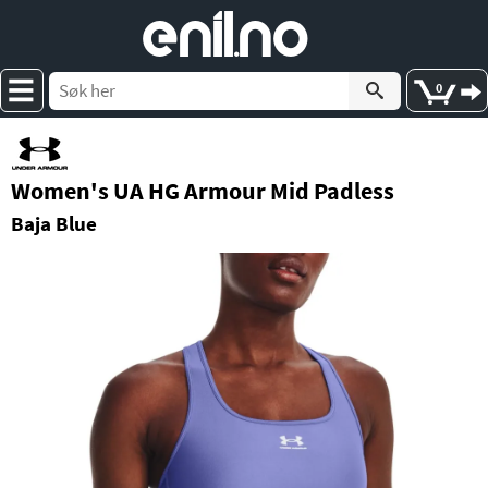
e
nil
.
n
o
0
Women's UA HG Armour Mid Padless
Baja Blue