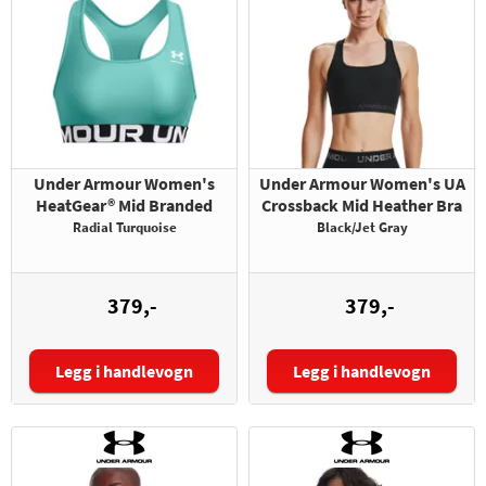
Under Armour Women's
Under Armour Women's UA
HeatGear® Mid Branded
Crossback Mid Heather Bra
Radial Turquoise
Black/Jet Gray
379,-
379,-
Legg i handlevogn
Legg i handlevogn
Størrelse:
Størrelse: