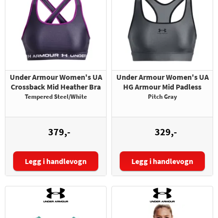
Under Armour Women's UA
Under Armour Women's UA
Crossback Mid Heather Bra
HG Armour Mid Padless
Tempered Steel/White
Pitch Gray
379,-
329,-
Legg i handlevogn
Legg i handlevogn
Størrelse:
Størrelse: