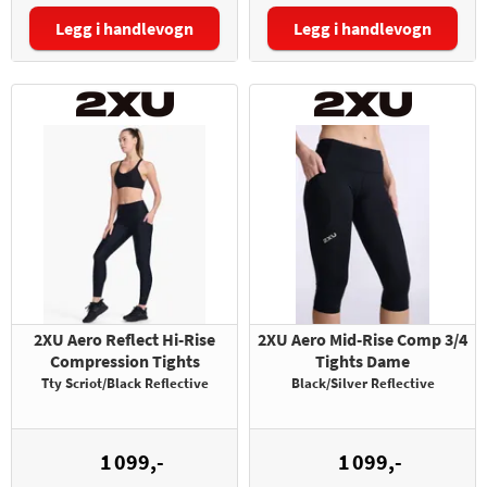
Legg i handlevogn
Legg i handlevogn
Størrelse:
Størrelse:
2XU Aero Reflect Hi-Rise
2XU Aero Mid-Rise Comp 3/4
Compression Tights
Tights Dame
Tty Scriot/Black Reflective
Black/Silver Reflective
1 099,-
1 099,-