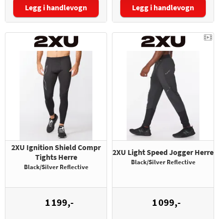
Legg i handlevogn
Legg i handlevogn
Størrelse:
Størrelse:
2XU Ignition Shield Compr
2XU Light Speed Jogger Herre
Tights Herre
Black/Silver Reflective
Black/Silver Reflective
1 199,-
1 099,-