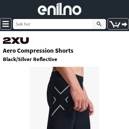
e
nil
.
n
o
0
Aero Compression Shorts
Black/Silver Reflective