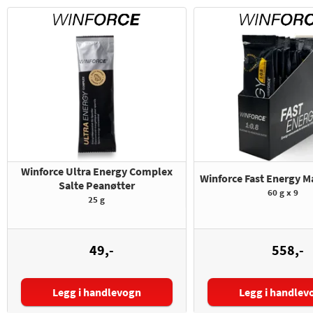
Winforce Ultra Energy Complex
Winforce Fast Energy Ma
Salte Peanøtter
60 g x 9
25 g
49,-
558,-
Antall:
Legg i handlevogn
Legg i handlev