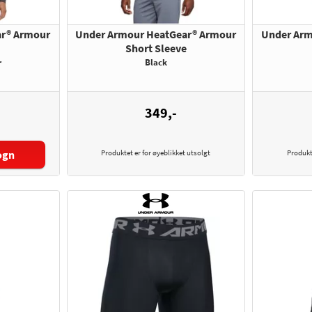
ar® Armour
Under Armour HeatGear® Armour
Under Arm
Short Sleeve
r
Black
349,-
ogn
Produktet er for øyeblikket utsolgt
Produkt