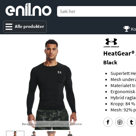
e
nil
.
n
o
Alle produkter
Ko
HeatGear® 
Black
Superlett He
Mesh underar
Materialet t
Ergonomisk 
Hybrid ragl
Kropp: 84 % 
Mesh: 92% p
Beveg musepekeren over bildet for å zoome