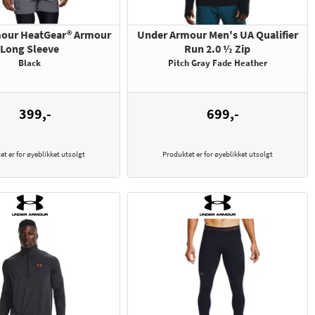
our HeatGear® Armour
Under Armour Men's UA Qualifier
Long Sleeve
Run 2.0 ½ Zip
Black
Pitch Gray Fade Heather
399,-
699,-
et er for øyeblikket utsolgt
Produktet er for øyeblikket utsolgt