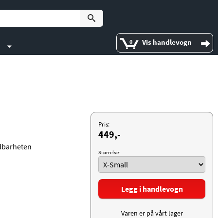
Vis handlevogn
0
Pris:
449,-
dbarheten
Størrelse:
Legg i handlevogn
Varen er på vårt lager