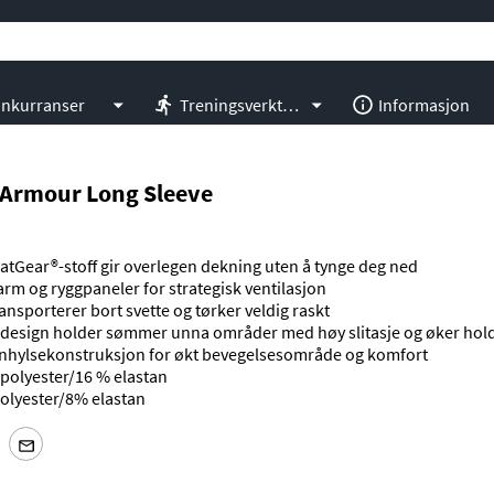
nkurranser
Treningsverktøy
Informasjon
Armour Long Sleeve
atGear®-stoff gir overlegen dekning uten å tynge deg ned
m og ryggpaneler for strategisk ventilasjon
ransporterer bort svette og tørker veldig raskt
design holder sømmer unna områder med høy slitasje og øker hol
anhylsekonstruksjon for økt bevegelsesområde og komfort
polyester/16 % elastan
olyester/8% elastan