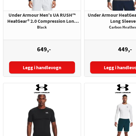
Under Armour Men's UA RUSH™
Under Armour HeatGe
HeatGear® 2.0 Compression Long
Long Sleeve
Sleeve
Black
Carbon Heathe
649,-
449,-
Legg i handlevogn
Legg i handlev
Størrelse:
Størrelse: