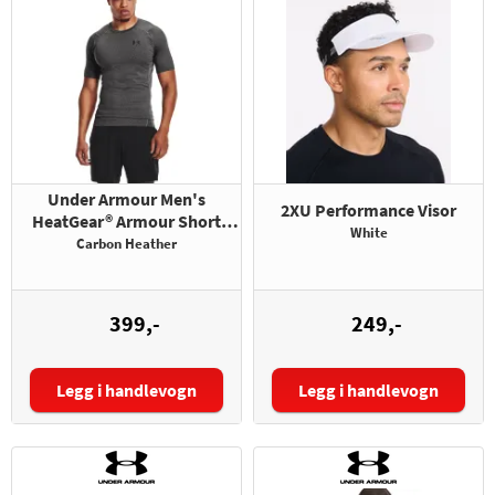
Under Armour Men's
2XU Performance Visor
HeatGear® Armour Short
White
Sleeve
Carbon Heather
399,-
249,-
Legg i handlevogn
Legg i handlevogn
Størrelse: