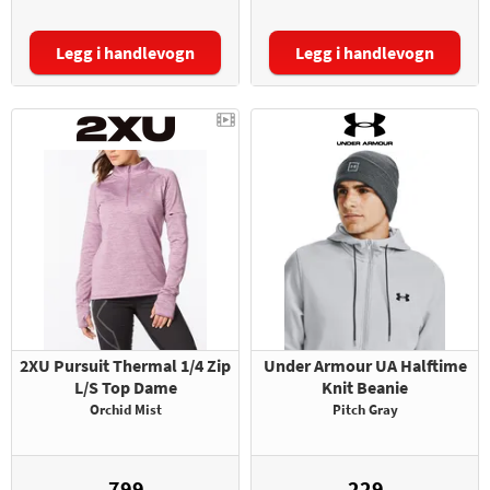
Legg i handlevogn
Legg i handlevogn
Størrelse:
2XU Pursuit Thermal 1/4 Zip
Under Armour UA Halftime
L/S Top Dame
Knit Beanie
Orchid Mist
Pitch Gray
799,-
229,-