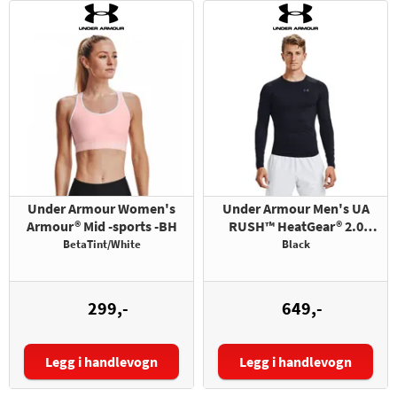
Under Armour Women's
Under Armour Men's UA
Armour® Mid -sports -BH
RUSH™ HeatGear® 2.0
Compression Long Sleeve
BetaTint/White
Black
299,-
649,-
Legg i handlevogn
Legg i handlevogn
Størrelse:
Størrelse: