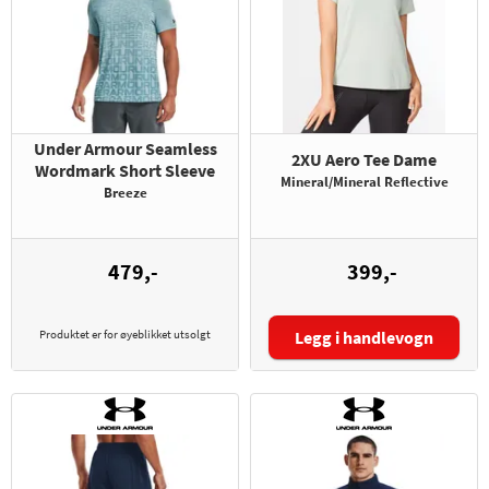
Under Armour Seamless
2XU Aero Tee Dame
Wordmark Short Sleeve
Mineral/Mineral Reflective
Breeze
479,-
399,-
Produktet er for øyeblikket utsolgt
Legg i handlevogn
Størrelse: