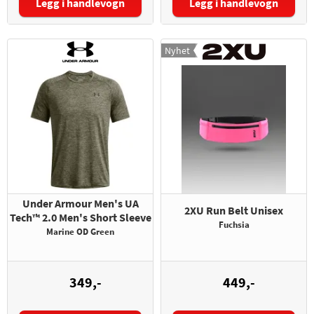
Legg i handlevogn
Legg i handlevogn
Størrelse:
Størrelse:
Nyhet
Under Armour Men's UA
2XU Run Belt Unisex
Tech™ 2.0 Men's Short Sleeve
Fuchsia
Marine OD Green
349,-
449,-