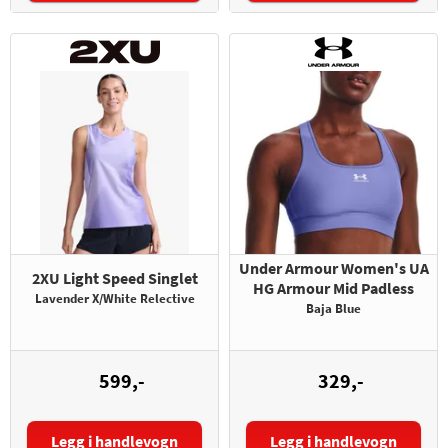
Under Armour Women's UA
2XU Light Speed Singlet
HG Armour Mid Padless
Lavender X/White Relective
Baja Blue
599,-
329,-
Legg i handlevogn
Legg i handlevogn
Størrelse:
Størrelse: