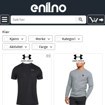
e
nil
.
n
o
0
Klær
Kjønn
Merke
Kategori
Aktivitet
Farge