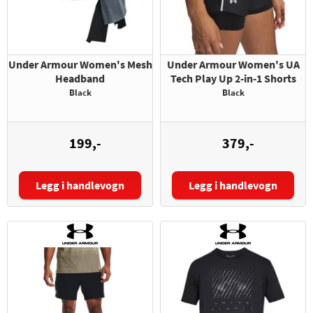
Under Armour Women's Mesh
Under Armour Women's UA
Headband
Tech Play Up 2-in-1 Shorts
Black
Black
199,-
379,-
Legg i handlevogn
Legg i handlevogn
Størrelse: