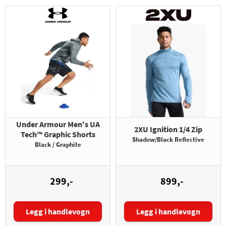
Under Armour Men's UA
2XU Ignition 1/4 Zip
Tech™ Graphic Shorts
Shadow/Black Reflective
Black / Graphite
299,-
899,-
Legg i handlevogn
Legg i handlevogn
Størrelse:
Størrelse: