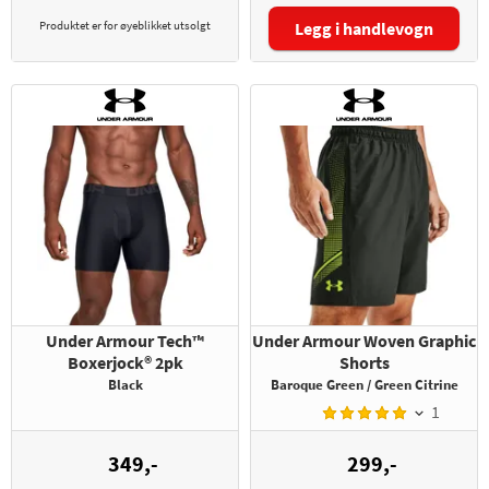
Produktet er for øyeblikket utsolgt
Legg i handlevogn
Størrelse:
Under Armour Tech™
Under Armour Woven Graphic
Boxerjock® 2pk
Shorts
Black
Baroque Green / Green Citrine
1
349,-
299,-