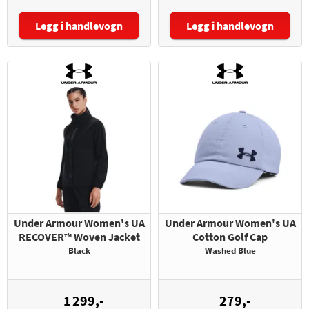
Legg i handlevogn
Legg i handlevogn
Størrelse:
Størrelse:
Under Armour Women's UA
Under Armour Women's UA
RECOVER™ Woven Jacket
Cotton Golf Cap
Black
Washed Blue
1 299,-
279,-