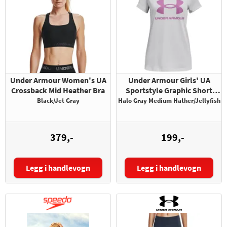
Under Armour Women's UA
Under Armour Girls' UA
Crossback Mid Heather Bra
Sportstyle Graphic Short
Sleeve
Black/Jet Gray
Halo Gray Medium Hather/Jellyfish
379,-
199,-
Legg i handlevogn
Legg i handlevogn
Størrelse: