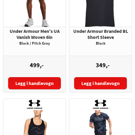
Under Armour Men's UA
Under Armour Branded BL
Vanish Woven 6in
Short Sleeve
Black / Pitch Gray
Black
499,-
349,-
Legg i handlevogn
Legg i handlevogn
Størrelse:
Størrelse: