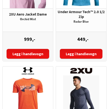
Under Armour Tech™ 2.0 1/2
2XU Aero Jacket Dame
Zip
Orchid Mist
Radar Blue
999,-
449,-
Legg i handlevogn
Legg i handlevogn
Størrelse:
Størrelse: