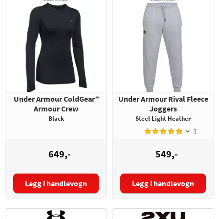
Under Armour ColdGear®
Under Armour Rival Fleece
Armour Crew
Joggers
Black
Steel Light Heather
1
649,-
549,-
Legg i handlevogn
Legg i handlevogn
Størrelse:
Størrelse: