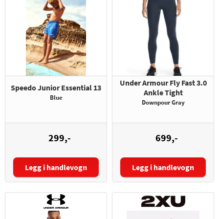
Under Armour Fly Fast 3.0
Speedo Junior Essential 13
Ankle Tight
Blue
Downpour Gray
299,-
699,-
Legg i handlevogn
Legg i handlevogn
Størrelse:
Størrelse: