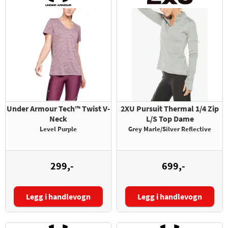
Under Armour Tech™ Twist V-
2XU Pursuit Thermal 1/4 Zip
Neck
L/S Top Dame
Level Purple
Grey Marle/Silver Reflective
299,-
699,-
Legg i handlevogn
Legg i handlevogn
Størrelse:
Størrelse: