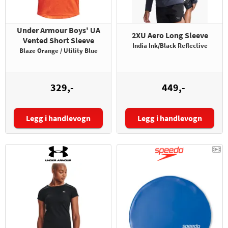
Under Armour Boys' UA
2XU Aero Long Sleeve
Vented Short Sleeve
India Ink/Black Reflective
Blaze Orange / Utility Blue
329,-
449,-
Legg i handlevogn
Legg i handlevogn
Størrelse:
Størrelse: