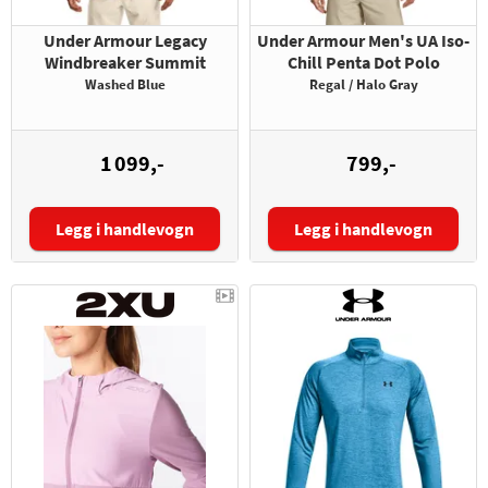
Under Armour Legacy
Under Armour Men's UA Iso-
Windbreaker Summit
Chill Penta Dot Polo
Washed Blue
Regal / Halo Gray
1 099,-
799,-
Legg i handlevogn
Legg i handlevogn
Størrelse:
Størrelse: