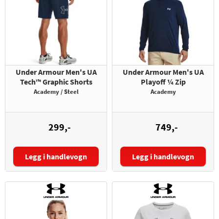
Under Armour Men's UA
Under Armour Men's UA
Tech™ Graphic Shorts
Playoff ¼ Zip
Academy / Steel
Academy
299,-
749,-
Legg i handlevogn
Legg i handlevogn
Størrelse:
Størrelse: