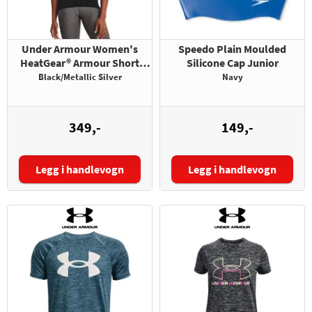
Under Armour Women's
Speedo Plain Moulded
HeatGear® Armour Short
Silicone Cap Junior
Sleeve
Black/Metallic Silver
Navy
349,-
149,-
Legg i handlevogn
Legg i handlevogn
Størrelse: