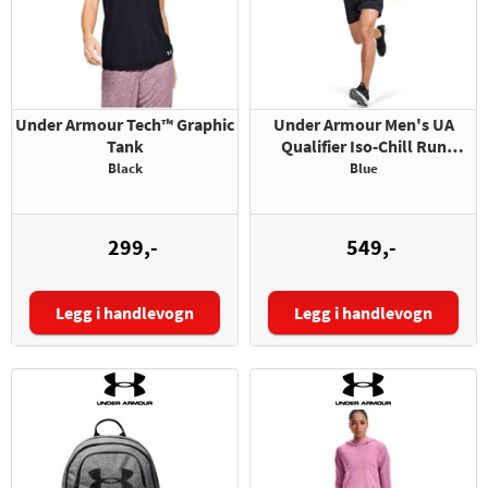
Under Armour Tech™ Graphic
Under Armour Men's UA
Tank
Qualifier Iso-Chill Run
Weightless Short Sleeve
Black
Blue
299,-
549,-
Legg i handlevogn
Legg i handlevogn
Størrelse:
Størrelse: