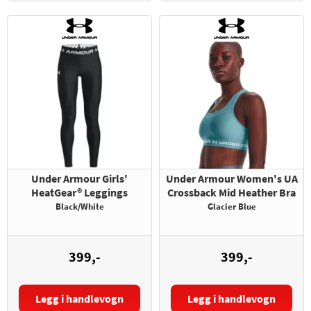
Under Armour Girls'
Under Armour Women's UA
HeatGear® Leggings
Crossback Mid Heather Bra
Black/White
Glacier Blue
399,-
399,-
Legg i handlevogn
Legg i handlevogn
Størrelse:
Størrelse: