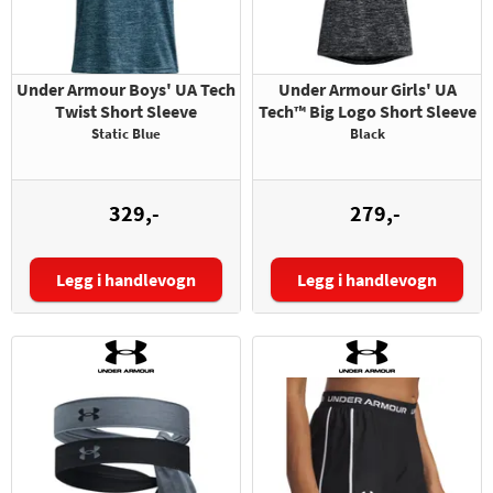
Under Armour Boys' UA Tech
Under Armour Girls' UA
Twist Short Sleeve
Tech™ Big Logo Short Sleeve
Static Blue
Black
329,-
279,-
Legg i handlevogn
Legg i handlevogn
Størrelse:
Størrelse: