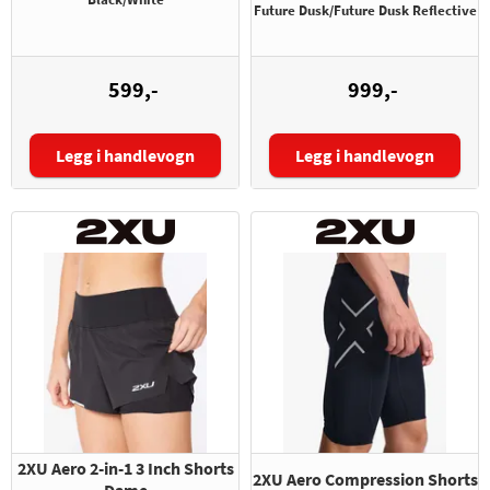
Future Dusk/Future Dusk Reflective
599,-
999,-
Legg i handlevogn
Legg i handlevogn
Størrelse:
Størrelse:
2XU Aero 2-in-1 3 Inch Shorts
2XU Aero Compression Shorts