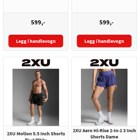
599,-
599,-
Legg i handlevogn
Legg i handlevogn
Størrelse:
Størrelse:
2XU Aero Hi-Rise 2-In-1 3 Inch
2XU Motion 5.5 Inch Shorts
Shorts Dame
Black/White