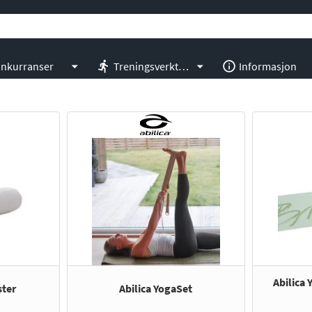
nkurranser
Treningsverktøy
Informasjon
Abilica
ster
Abilica YogaSet