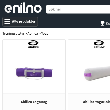
e
nil
.
n
o
Alle produkter
Ko
Treningsutstyr
> Abilica > Yoga
Abilica YogaBag
Abilica YogaBol