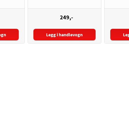
249,-
ogn
Legg i handlevogn
Le