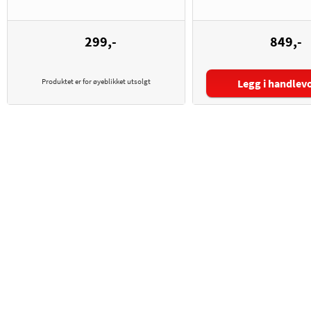
299,-
849,-
Produktet er for øyeblikket utsolgt
Legg i handlev