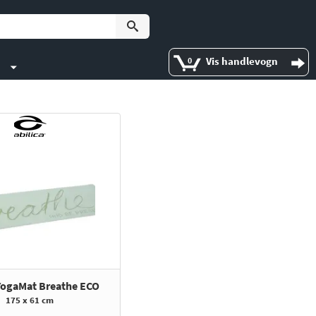
Vis handlevogn
0
 YogaMat Breathe ECO
175 x 61 cm