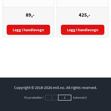
89,-
425,-
Antall:
Antall:
Legg i handlevogn
Legg i handlevogn
Copyright © 2018-2026 enil.no.
All rights reserved.
Vis produkter i
1
2
kolonne(r)