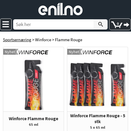
e
nil
.
n
o
0
Sportsernæring
> Winforce > Flamme Rouge
Nyhet
Nyhet
Winforce Flamme Rouge - 5
Winforce Flamme Rouge
stk
65 ml
5 x 65 ml