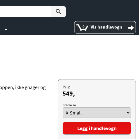
Vis handlevogn
0
kroppen, ikke gnager og
Pris:
549,-
Størrelse:
Legg i handlevogn