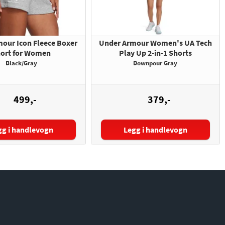
our Icon Fleece Boxer
Under Armour Women's UA Tech
ort for Women
Play Up 2-in-1 Shorts
Black/Gray
Downpour Gray
499,-
379,-
gg i handlevogn
Legg i handlevogn
lse:
Størrelse: