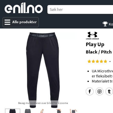
e
nil
.
n
o
Alle produkter
Ko
Play Up
Black / Pitch
UA Microthre
er fleksibelt
Materialet tr
Beveg musepekeren over bildet for å zoome