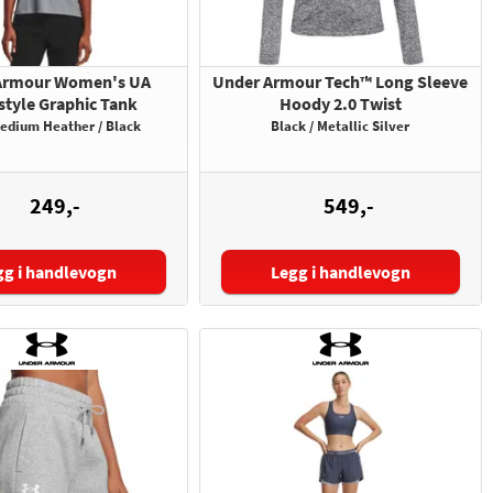
Armour Women's UA
Under Armour Tech™ Long Sleeve
style Graphic Tank
Hoody 2.0 Twist
edium Heather / Black
Black / Metallic Silver
249,-
549,-
gg i handlevogn
Legg i handlevogn
lse:
Størrelse: