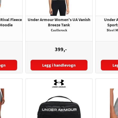
ival Fleece
Under Armour Women's UA Vanish
Under 
 Hoodie
Breeze Tank
Sport
Castlerock
Steel M
399,-
ogn
Legg i handlevogn
Le
Størrelse:
Større