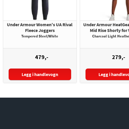
Under Armour Women's UA Rival
Under Armour HeatGe
Fleece Joggers
Mid Rise Shorty fo
Tempered Steel/White
Charcoal Light Heathe
479,-
279,-
Legg i handlevogn
Legg i handlev
Størrelse: