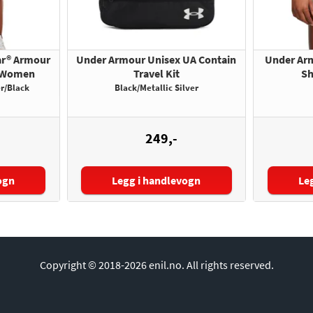
ar® Armour
Under Armour Unisex UA Contain
Under Arm
r Women
Travel Kit
Sh
r/Black
Black/Metallic Silver
249,-
ogn
Legg i handlevogn
Le
Større
Copyright © 2018-2026 enil.no.
All rights reserved.