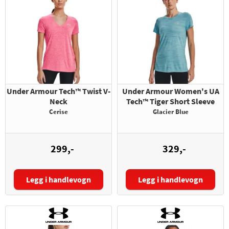
Under Armour Tech™ Twist V-
Under Armour Women's UA
Neck
Tech™ Tiger Short Sleeve
Cerise
Glacier Blue
299,-
329,-
Legg i handlevogn
Legg i handlevogn
Størrelse:
Størrelse: