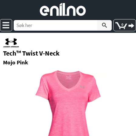
e
nil
.
n
o
0
Tech™ Twist V-Neck
Mojo Pink