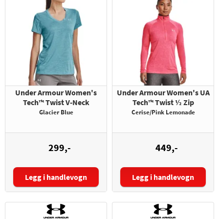
Under Armour Women's
Under Armour Women's UA
Tech™ Twist V-Neck
Tech™ Twist ½ Zip
Glacier Blue
Cerise/Pink Lemonade
299,-
449,-
Legg i handlevogn
Legg i handlevogn
Størrelse:
Størrelse: