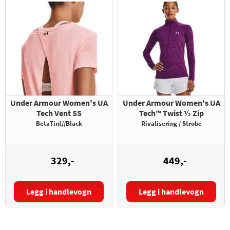
Under Armour Women's UA
Under Armour Women's UA
Tech Vent SS
Tech™ Twist ½ Zip
BetaTint//Black
Rivalisering / Strobe
329,-
449,-
Legg i handlevogn
Legg i handlevogn
Størrelse:
Størrelse: