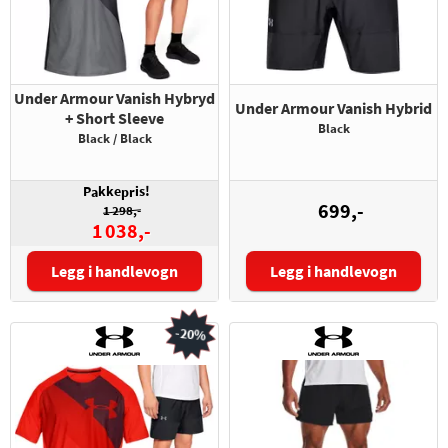
Under Armour Vanish Hybryd
Under Armour Vanish Hybrid
+ Short Sleeve
Black
Black / Black
P
kke
is!
a
pr
699,-
1 298,-
1 038,-
Legg i handlevogn
Legg i handlevogn
T-skjorte:
Størrelse:
Shorts:
-20%