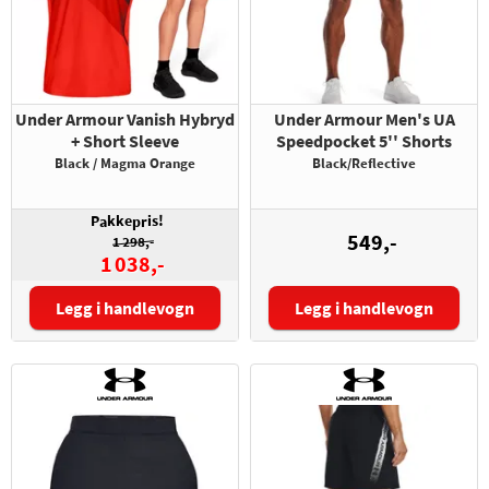
Under Armour Vanish Hybryd
Under Armour Men's UA
+ Short Sleeve
Speedpocket 5'' Shorts
Black / Magma Orange
Black/Reflective
P
kke
is!
a
pr
549,-
1 298,-
1 038,-
Legg i handlevogn
Legg i handlevogn
T-skjorte:
Størrelse:
Shorts: