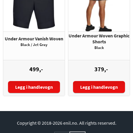
Under Armour Woven Graphic
Under Armour Vanish Woven
Shorts
Black / Jet Gray
Black
499,-
379,-
Legg i handlevogn
Legg i handlevogn
Størrelse:
Størrelse:
Copyright © 2018-2026 enil.no.
All rights reserved.