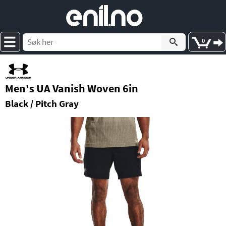
e
nil
.
n
o
0
Men's UA Vanish Woven 6in
Black / Pitch Gray