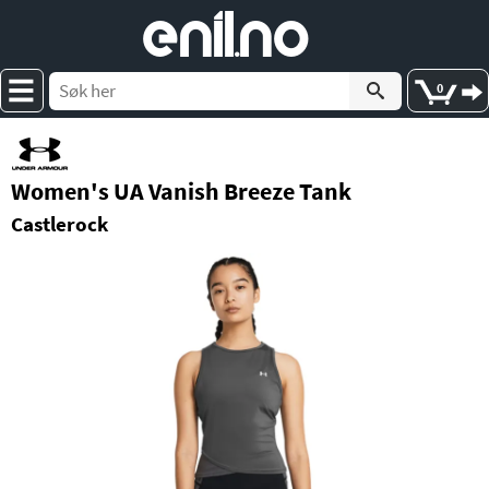
e
nil
.
n
o
0
Women's UA Vanish Breeze Tank
Castlerock