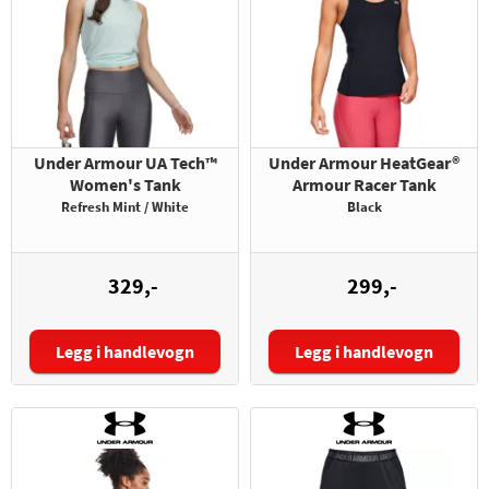
Under Armour UA Tech™
Under Armour HeatGear®
Women's Tank
Armour Racer Tank
Refresh Mint / White
Black
329,-
299,-
Legg i handlevogn
Legg i handlevogn
Størrelse:
Størrelse: