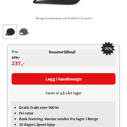
Beveg musepekeren over bildet for å zoome
-15%
Pris:
So
mert
lbu
!
m
i
d
279,-
237,-
Legg i handlevogn
Varen er på vårt lager
Gratis frakt over 900 kr
Fri retur
Rask levering. Varene sendes fra lager i Norge
30 dagers åpent kjøp