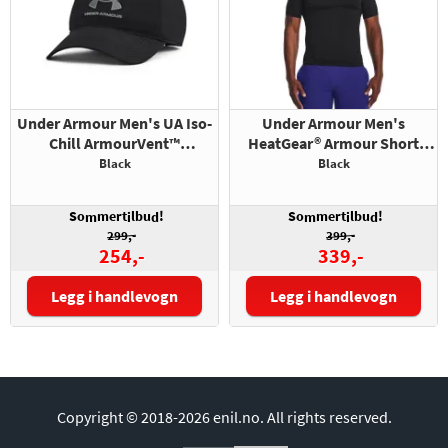
Under Armour Men's UA Iso-
Under Armour Men's
Chill ArmourVent™
HeatGear® Armour Short
Adjustable Hat
Sleeve
Black
Black
So
mert
lbu
!
So
mert
lbu
!
m
i
d
m
i
d
299,-
399,-
254,-
339,-
Legg i handlevogn
Legg i handlevogn
Størrelse:
Copyright © 2018-2026 enil.no.
All rights reserved.