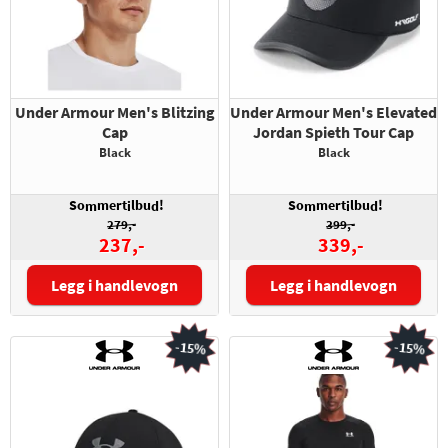
Under Armour Men's Blitzing
Under Armour Men's Elevated
Cap
Jordan Spieth Tour Cap
Black
Black
So
mert
lbu
!
So
mert
lbu
!
m
i
d
m
i
d
279,-
399,-
237,-
339,-
Legg i handlevogn
Legg i handlevogn
Størrelse:
Størrelse:
-15%
-15%