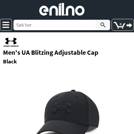
e
nil
.
n
o
0
Men's UA Blitzing Adjustable Cap
Black