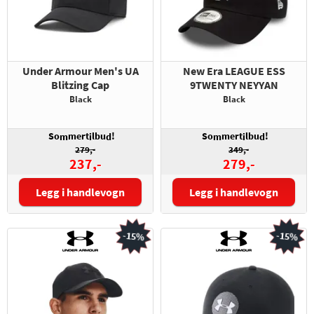
Under Armour Men's UA
New Era LEAGUE ESS
Blitzing Cap
9TWENTY NEYYAN
Black
Black
So
mert
lbu
!
So
mert
lbu
!
m
i
d
m
i
d
279,-
349,-
237,-
279,-
Legg i handlevogn
Legg i handlevogn
Størrelse:
-15%
-15%