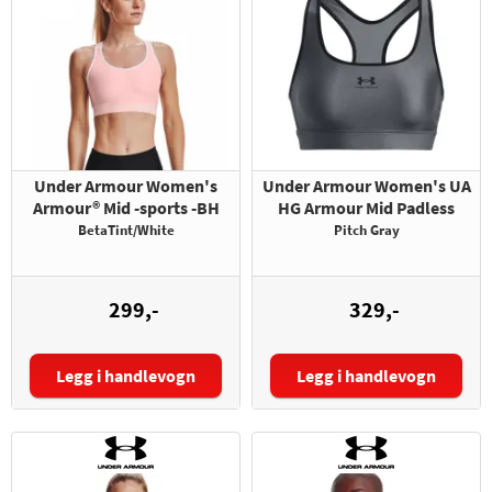
Under Armour Women's
Under Armour Women's UA
Armour® Mid -sports -BH
HG Armour Mid Padless
BetaTint/White
Pitch Gray
299,-
329,-
Legg i handlevogn
Legg i handlevogn
Størrelse:
Størrelse: