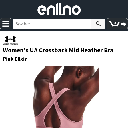
e
nil
.
n
o
0
Women's UA Crossback Mid Heather Bra
Pink Elixir