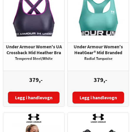
Under Armour Women's UA
Under Armour Women's
Crossback Mid Heather Bra
HeatGear® Mid Branded
Tempered Steel/White
Radial Turquoise
379,-
379,-
Legg i handlevogn
Legg i handlevogn
Størrelse:
Størrelse: