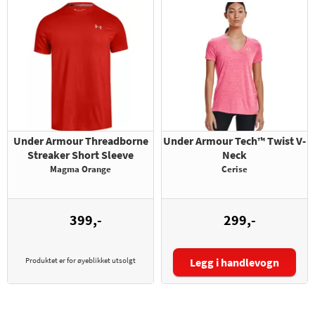
Under Armour Threadborne
Under Armour Tech™ Twist V-
Streaker Short Sleeve
Neck
Magma Orange
Cerise
399,-
299,-
Produktet er for øyeblikket utsolgt
Legg i handlevogn
Størrelse: