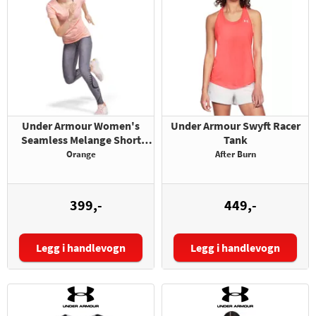
Under Armour Women's
Under Armour Swyft Racer
Seamless Melange Short
Tank
Sleeve
Orange
After Burn
399,-
449,-
Legg i handlevogn
Legg i handlevogn
Størrelse:
Størrelse: