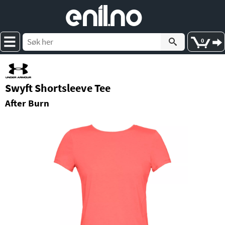
e
nil
.
n
o
0
Swyft Shortsleeve Tee
After Burn