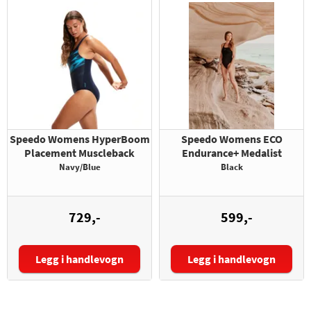
Speedo Womens HyperBoom
Speedo Womens ECO
Placement Muscleback
Endurance+ Medalist
Navy/Blue
Black
729,-
599,-
Legg i handlevogn
Legg i handlevogn
Størrelse:
Størrelse: