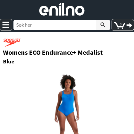
e
nil
.
n
o
0
Womens ECO Endurance+ Medalist
Blue