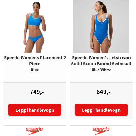
Speedo Womens Placement 2
Speedo Women's Jetstream
Piece
Solid Scoop Bound Swimsuit
Blue
Blue/White
749,-
649,-
Legg i handlevogn
Legg i handlevogn
Størrelse:
Størrelse: