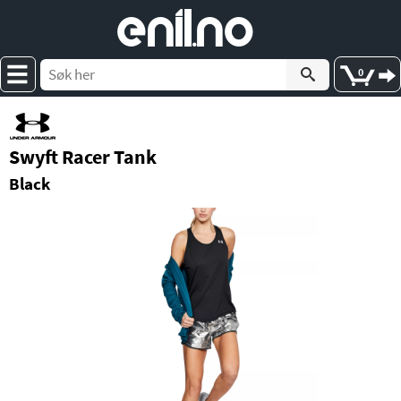
e
nil
.
n
o
0
Swyft Racer Tank
Black