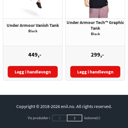
Under Armour Tech™ Graphic
Under Armour Vanish Tank
Tank
Black
Black
449,-
299,-
Legg i handlevogn
Legg i handlevogn
Størrelse:
Størrelse:
Copyright © 2018-2026 enil.no.
All rights reserved.
Vis produkter i
1
2
kolonne(r)