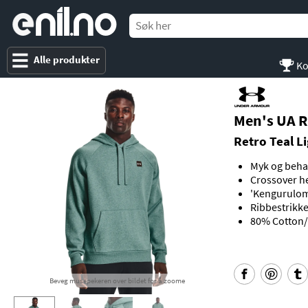
e
nil
.
n
o
Alle produkter
Ko
Men's UA R
Retro Teal L
Myk og behag
Crossover h
'Kengurulom
Ribbestrikk
80% Cotton/
Beveg musepekeren over bildet for å zoome