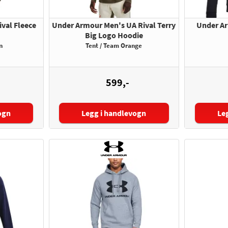
val Fleece
Under Armour Men's UA Rival Terry
Under Ar
Big Logo Hoodie
n
Tent / Team Orange
599,-
ogn
Legg i handlevogn
Le
Størrelse:
Større