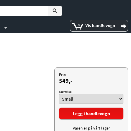
Vis handlevogn
0
Pris:
549,-
Størrelse:
Legg i handlevogn
Varen er på vårt lager