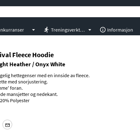
nkurranser
Treningsverktøy
Informasjon
ival Fleece Hoodie
ight Heather / Onyx White
elig hettegenser med en innside av fleece.
ette med snorjustering.
me' foran.
ede mansjetter og nedekant.
20% Polyester