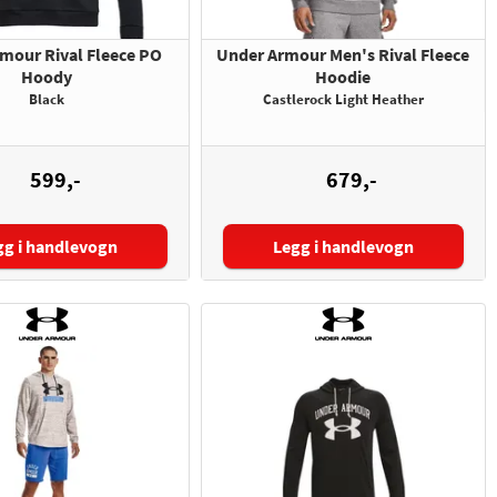
mour Rival Fleece PO
Under Armour Men's Rival Fleece
Hoody
Hoodie
Black
Castlerock Light Heather
599,-
679,-
gg i handlevogn
Legg i handlevogn
lse:
Størrelse: