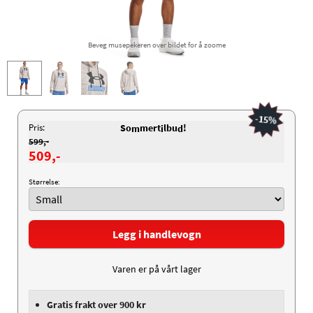
Beveg musepekeren over bildet for å zoome
-15%
Pris:
So
mert
lbu
!
m
i
d
599,-
509,-
Størrelse:
Legg i handlevogn
Varen er på vårt lager
Gratis frakt over 900 kr