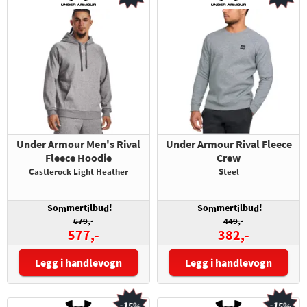
Under Armour Men's Rival
Under Armour Rival Fleece
Fleece Hoodie
Crew
Castlerock Light Heather
Steel
So
mert
lbu
!
So
mert
lbu
!
m
i
d
m
i
d
679,-
449,-
577,-
382,-
Legg i handlevogn
Legg i handlevogn
Størrelse:
Størrelse:
-15%
-15%