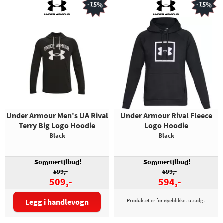
-15%
-15%
Under Armour Men's UA Rival
Under Armour Rival Fleece
Terry Big Logo Hoodie
Logo Hoodie
Black
Black
So
mert
lbu
!
So
mert
lbu
!
m
i
d
m
i
d
599,-
699,-
509,-
594,-
Legg i handlevogn
Produktet er for øyeblikket utsolgt
Størrelse: