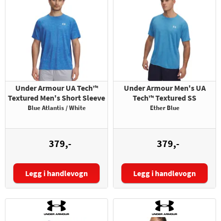
Under Armour UA Tech™
Under Armour Men's UA
Textured Men's Short Sleeve
Tech™ Textured SS
Blue Atlantis / White
Ether Blue
379,-
379,-
Legg i handlevogn
Legg i handlevogn
Størrelse:
Størrelse: