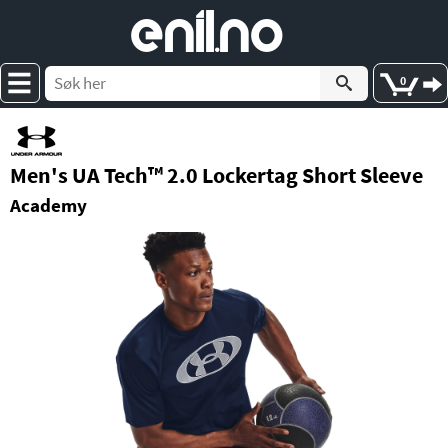
e
nil
.
n
o
0
Men's UA Tech™ 2.0 Lockertag Short Sleeve
Academy