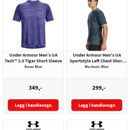
Under Armour Men's UA
Under Armour Men's UA
Tech™ 2.0 Tiger Short Sleeve
Sportstyle Left Chest Short
Sleeve Shirt
Sonar Blue
Mechanic Blue
349,-
299,-
Legg i handlevogn
Legg i handlevogn
Størrelse:
Størrelse: