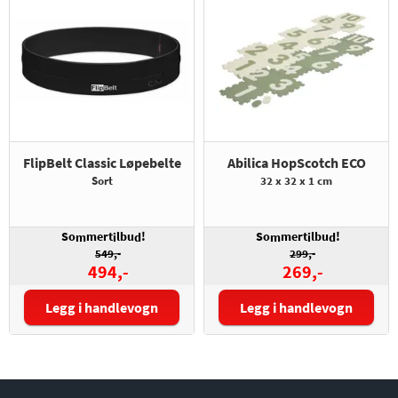
FlipBelt Classic Løpebelte
Abilica HopScotch ECO
Sort
32 x 32 x 1 cm
So
mert
lbu
!
So
mert
lbu
!
m
i
d
m
i
d
549,-
299,-
494,-
269,-
Legg i handlevogn
Legg i handlevogn
Størrelse:
Farge: