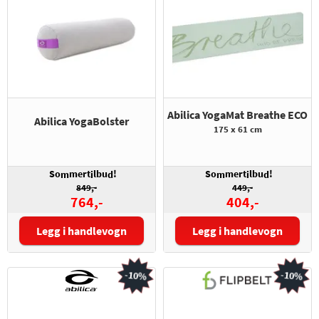
Abilica YogaMat Breathe ECO
Abilica YogaBolster
175 x 61 cm
So
mert
lbu
!
So
mert
lbu
!
m
i
d
m
i
d
849,-
449,-
764,-
404,-
Legg i handlevogn
Legg i handlevogn
-10%
-10%