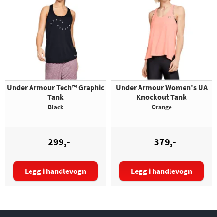
Under Armour Tech™ Graphic
Under Armour Women's UA
Tank
Knockout Tank
Black
Orange
299,-
379,-
Legg i handlevogn
Legg i handlevogn
Størrelse:
Størrelse: