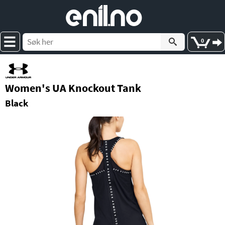
e
nil
.
n
o
0
Women's UA Knockout Tank
Black