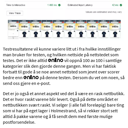
Testresultatene vil kunne variere litt ut i fra hvilke innstillinger
man bruker for testen, og hvilken nettside på nettstedet som
testes. Det er ikke alltid
vil oppnå 100 av 100 i samtlige
enil.no
kategorier slik den gjorde denne gangen. Men vi har faktisk
fortsatt til gode å se noe annet nettsted som jevnt over scorer
bedre enn
på denne testen. Dersom du vet om noen, så
enil.no
send oss gjere en e‑post.
Det er jo også et annet aspekt ved det å være en rask nettbutikk.
Det er hvor raskt varene blir levert. Også på dette området er
nettbutikken svært raskt. Vi selger (i alle fall foreløpig) bare ting
som vi har på eget lager i Holmestrand, så vi rekker stort sett
alltid å pakke varene og å få sendt dem med første mulige
postforsendelse.