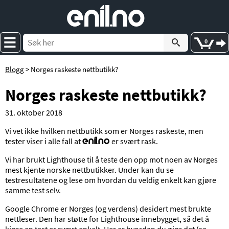
e
nil
.
n
o
0
Blogg
> Norges raskeste nettbutikk?
Norges raskeste nettbutikk?
31. oktober 2018
Vi vet ikke hvilken nettbutikk som er Norges raskeste, men
tester viser i alle fall at
er svært rask.
enil.no
Vi har brukt Lighthouse til å teste den opp mot noen av Norges
mest kjente norske nettbutikker. Under kan du se
testresultatene og lese om hvordan du veldig enkelt kan gjøre
samme test selv.
Google Chrome er Norges (og verdens) desidert mest brukte
nettleser. Den har støtte for Lighthouse innebygget, så det å
kjøre en test er svært enkelt. Her er hvordan du gjør det (se