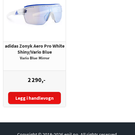
adidas Zonyk Aero Pro White
Shiny/Vario Blue
Vario Blue Mirror
2 290,-
Legg i handlevogn
Størrelse:
Copyright © 2018-2026 enil.no.
All rights reserved.