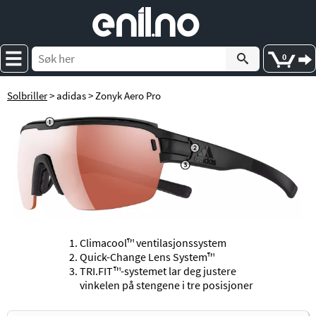
e
nil
.
n
o
0
Solbriller
> adidas > Zonyk Aero Pro
Climacool™ ventilasjonssystem
Quick-Change Lens System™
TRI.FIT™-systemet lar deg justere
vinkelen på stengene i tre posisjoner