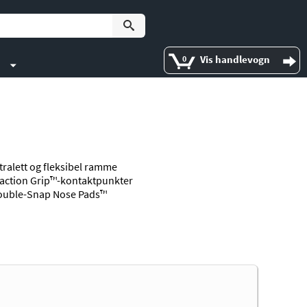
Vis handlevogn
0
tralett og fleksibel ramme
action Grip™-kontaktpunkter
ouble-Snap Nose Pads™