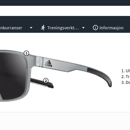
nkurranser
Treningsverktøy
Informasjon
Ul
Tr
D