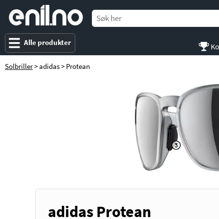
e
nil
.
n
o
Alle produkter
Ko
Solbriller
> adidas > Protean
adidas Protean